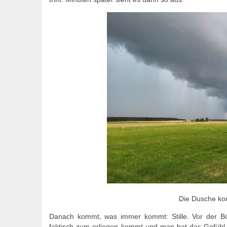
Die Dusche ko
Danach kommt, was immer kommt: Stille. Vor der Böen
faktisch zum erliegen kommt und man hat das Gefühl,