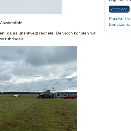
Anmelden
Passwort v
 Abwärtslinie
Benutzerna
gen, da es unentwegt regnete. Dennoch konnten wir
terzubringen.