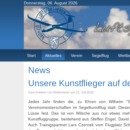
Donnerstag, 06. August 2026
Start
Aktuelles
Verein
Segelflug
Wettb
News
Unsere Kunstflieger auf
Geschrieben von Webmaster am
21. Juli 2024
.
Jedes Jahr finden die, zu Ehren von Wilheim "
Vereinsmeisterschaften im Segelkunstflug statt. Diese
Lüsse fest. Das ist von Wilsche aus nur etwas meh
Kunstfluggruppe, bestehend aus Steffen Engel, David
Auch Trainigspartner Lars Czernek vom Flugplatz Sch