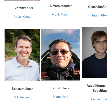
2. Vorsitzender
Geschäftsfüh
1. Vorsitzender
Frank Martin
Frank Pto
Volker Opitz
Ausbildungsle
Schriftführer
Schatzmeister
Segelflug
Martin Pohl
Ulf Habermalz
Dennis Pole