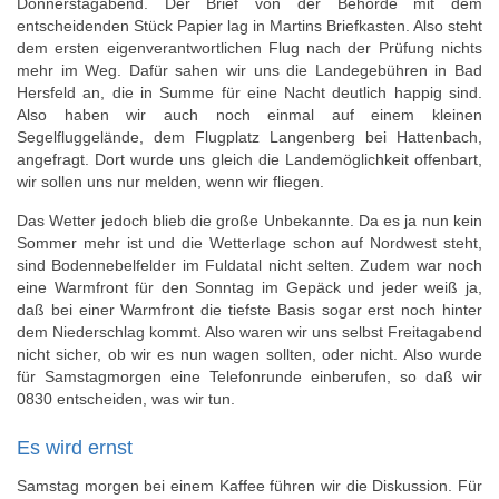
Donnerstagabend. Der Brief von der Behörde mit dem
entscheidenden Stück Papier lag in Martins Briefkasten. Also steht
dem ersten eigenverantwortlichen Flug nach der Prüfung nichts
mehr im Weg. Dafür sahen wir uns die Landegebühren in Bad
Hersfeld an, die in Summe für eine Nacht deutlich happig sind.
Also haben wir auch noch einmal auf einem kleinen
Segelfluggelände, dem Flugplatz Langenberg bei Hattenbach,
angefragt. Dort wurde uns gleich die Landemöglichkeit offenbart,
wir sollen uns nur melden, wenn wir fliegen.
Das Wetter jedoch blieb die große Unbekannte. Da es ja nun kein
Sommer mehr ist und die Wetterlage schon auf Nordwest steht,
sind Bodennebelfelder im Fuldatal nicht selten. Zudem war noch
eine Warmfront für den Sonntag im Gepäck und jeder weiß ja,
daß bei einer Warmfront die tiefste Basis sogar erst noch hinter
dem Niederschlag kommt. Also waren wir uns selbst Freitagabend
nicht sicher, ob wir es nun wagen sollten, oder nicht. Also wurde
für Samstagmorgen eine Telefonrunde einberufen, so daß wir
0830 entscheiden, was wir tun.
Es wird ernst
Samstag morgen bei einem Kaffee führen wir die Diskussion. Für