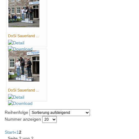
DoSi Sauerland ...
DoSi Sauerland ...
Reihenfolge
Nummer anzeigen
Start
«
1
2
Seite 2 von 2