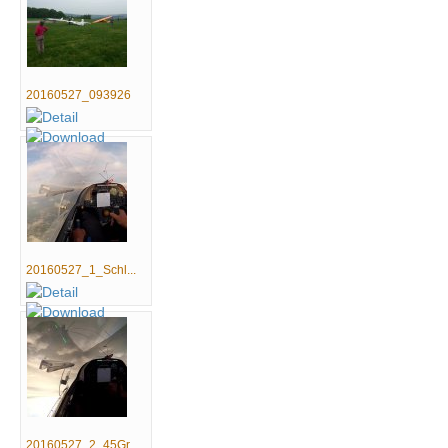
20160527_093926
20160527_1_Schl...
20160527_2_45Gr...