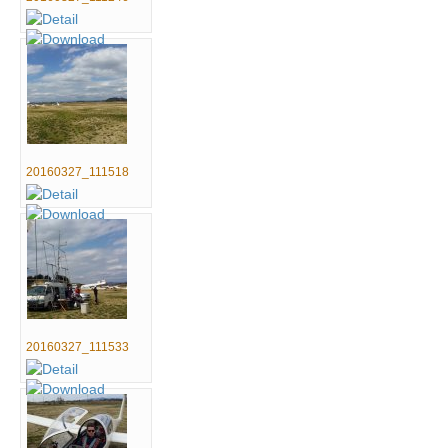
20160327_111518
20160327_111533