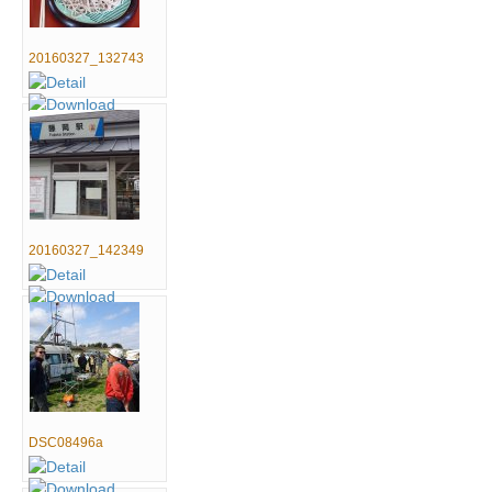
20160327_132743
20160327_142349
DSC08496a