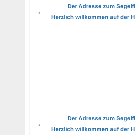
Der Adresse zum Segelfl
Herzlich willkommen auf der
Der Adresse zum Segelfl
Herzlich willkommen auf der