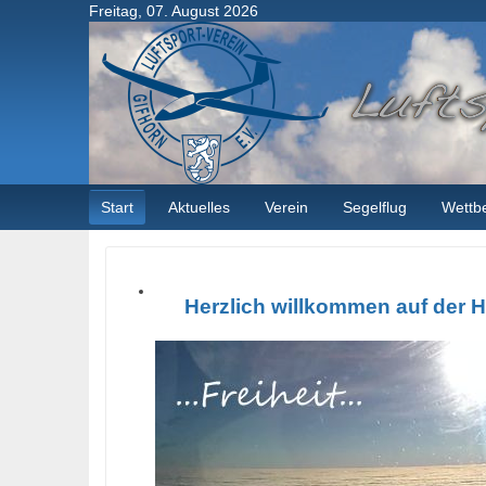
Freitag, 07. August 2026
Start
Aktuelles
Verein
Segelflug
Wettb
Herzlich willkommen auf der