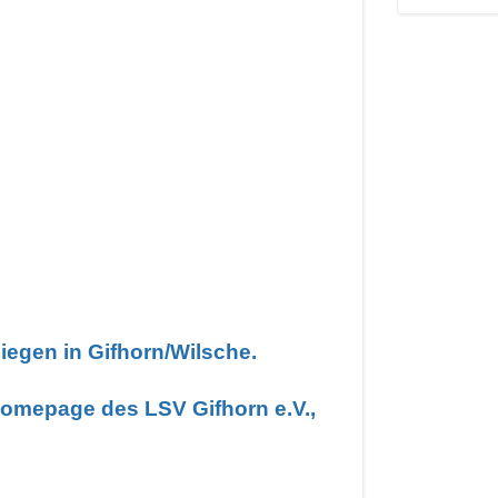
iegen in Gifhorn/Wilsche.
 Homepage des LSV Gifhorn
e.V.,