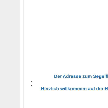
Der Adresse zum Segelfl
Herzlich willkommen auf der