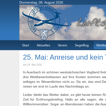
Donnerstag, 06. August 2026
Start
Aktuelles
Verein
Segelflug
Wettb
25. Mai: Anreise und kein 
am
28. Mai 2016
.
In Auerbach im schönen westsächsischen Vogtland finde
drei Wettbewerbsklassen auf ihre Kosten kommen werd
selbiges im Wesentlichen nicht zu. Da wir, das sind D
reisen wir erst im Laufe des Nachmittags an.
Leider bleibt das Wetter dabei, es gibt heute keinen 
Zeit für Eröfnungsbriefing, Hallo an alle sagen, di
Willkommensbier. Sogar an Abendessen haben die Auer