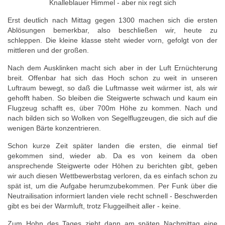
Knalleblauer Himmel - aber nix regt sich
Erst deutlich nach Mittag gegen 1300 machen sich die ersten
Ablösungen bemerkbar, also beschließen wir, heute zu
schleppen. Die kleine klasse steht wieder vorn, gefolgt von der
mittleren und der großen.
Nach dem Ausklinken macht sich aber in der Luft Ernüchterung
breit. Offenbar hat sich das Hoch schon zu weit in unseren
Luftraum bewegt, so daß die Luftmasse weit wärmer ist, als wir
gehofft haben. So bleiben die Steigwerte schwach und kaum ein
Flugzeug schafft es, über 700m Höhe zu kommen. Nach und
nach bilden sich so Wolken von Segelflugzeugen, die sich auf die
wenigen Bärte konzentrieren.
Schon kurze Zeit später landen die ersten, die einmal tief
gekommen sind, wieder ab. Da es von keinem da oben
ansprechende Steigwerte oder Höhen zu berichten gibt, geben
wir auch diesen Wettbewerbstag verloren, da es einfach schon zu
spät ist, um die Aufgabe herumzubekommen. Per Funk über die
Neutrailisation informiert landen viele recht schnell - Beschwerden
gibt es bei der Warmluft, trotz Fluggeilheit aller - keine.
Zum Hohn des Tages zieht dann am späten Nachmittag eine